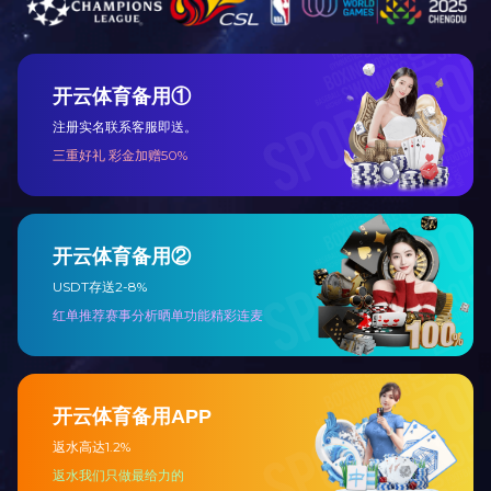
配件销售部：0379-67311568
aiyouxi登录入口技术部：0379-67311288
电控技术部：0379-65082227
售后服务部：0379-67311668
采购供应部：0379-67311068
地址：河南省洛阳市洛新工业园区
豫ICP备17000785号-1