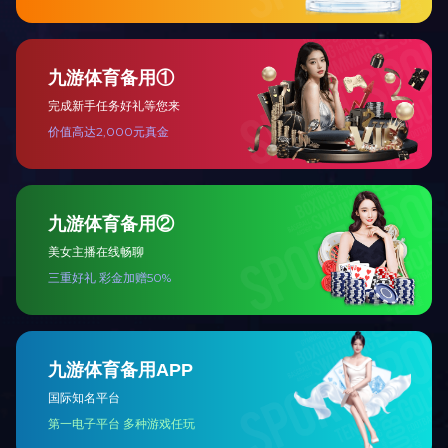
配件销售部：0379-67311568
aiyouxi登录入口技术部：0379-67311288
电控技术部：0379-65082227
售后服务部：0379-67311668
采购供应部：0379-67311068
地址：河南省洛阳市洛新工业园区
豫ICP备17000785号-1
豫公网安备 41032302000131号