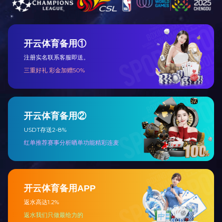
提交留言
配件销售部：0379-67311568
aiyouxi登录入口技术部：0379-67311288
电控技术部：0379-65082227
售后服务部：0379-67311668
采购供应部：0379-67311068