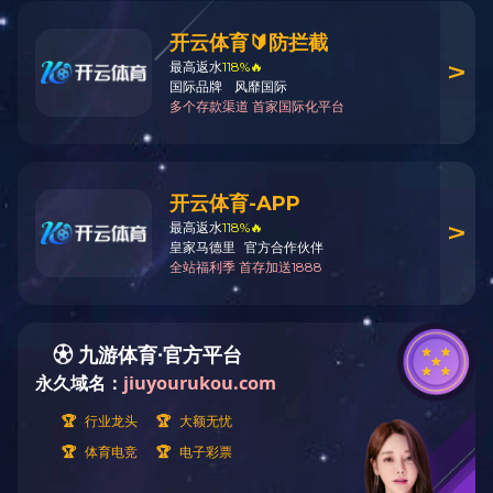
aiyouxi(中国)官方网站主要生产矿井aiyouxi登录入口，工矿电气
等设备，是以开发矿山产品为主的企业，注册资金1.03亿元。具有
aiyouxi登录入口机械、电气、液压成套设计、制造、调试能力的企
业。具有各种矿山产品配件，欢迎来电咨询！
上一篇：
主令控制手柄
下一篇：
磁盘电阻