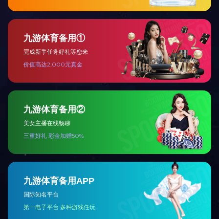
配件销售部：0379-67311568
aiyouxi登录入口技术部：0379-67311288
电控技术部：0379-65082227
售后服务部：0379-67311668
采购供应部：0379-67311068
地址：河南省洛阳市洛新工业园区
豫ICP备17000785号-1
豫公网安备 41032302000131号
8xbet平台_8xbet网页版
|
B·体育(中国大陆)官方网站
|
乐竞（中国）Lejing·官方网站
|
西甲在线买球（中国）有限公司官网
|
爱游戏最新官方网站
|
华体会手机网页版登录
入口
|
开云在线开户/注册/备用/官网
|
星空·官方站网页版在线登入
|
九游网页版·官方
端网站
|